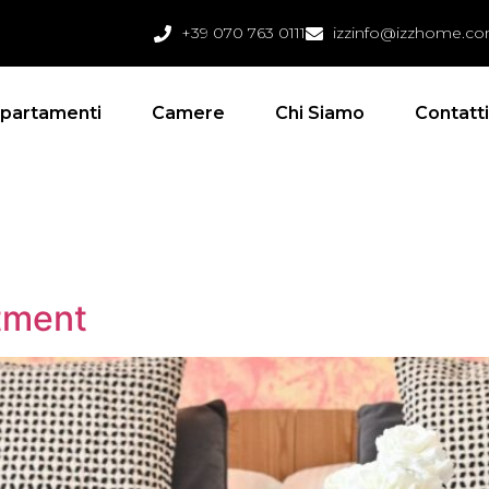
+39 070 763 0111
izzinfo@izzhome.c
partamenti
Camere
Chi Siamo
Contatt
tment