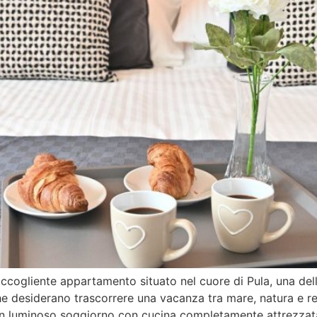
cogliente appartamento situato nel cuore di Pula, una dell
che desiderano trascorrere una vacanza tra mare, natura e r
un luminoso soggiorno con cucina completamente attrezzat