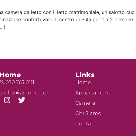
camera da letto con il letto matrimoniale, un salotto cuci
temazione confortevole al centro di Pula per 1 o 2 persone. 
[…]
zHome
Links
39 070 763 0111
Home
zzinfo@izzhome.com
Appartamenti
Camere
Chi Siamo
Contatti