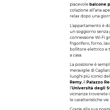
piacevole
balcone p
colazione all’aria a
relax dopo una giorna
L’appartamento è dot
un soggiorno senza pe
connessione Wi-Fi gr
frigorifero, forno, la
bollitore elettrico e
a casa.
La posizione è sempl
meraviglie di Cagliari
luoghi più iconici dell
Remy
, il
Palazzo Re
l’
Università degli S
vicinanze troverete in
le caratteristiche vie
Grazie alla sua posizi