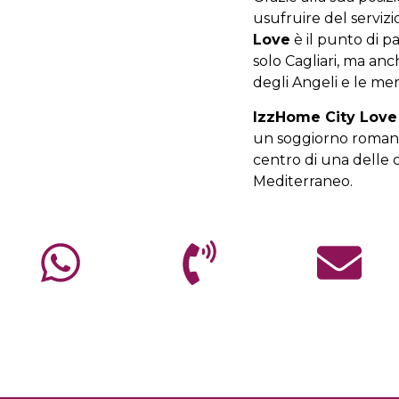
usufruire del serviz
Love
è il punto di p
solo Cagliari, ma an
degli Angeli e le me
IzzHome City Love
un soggiorno romant
centro di una delle c
Mediterraneo.