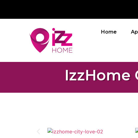
Home
Ap
IzzHome C