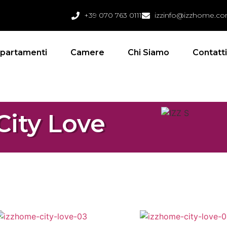
+39 070 763 0111
izzinfo@izzhome.c
partamenti
Camere
Chi Siamo
Contatt
ity Love