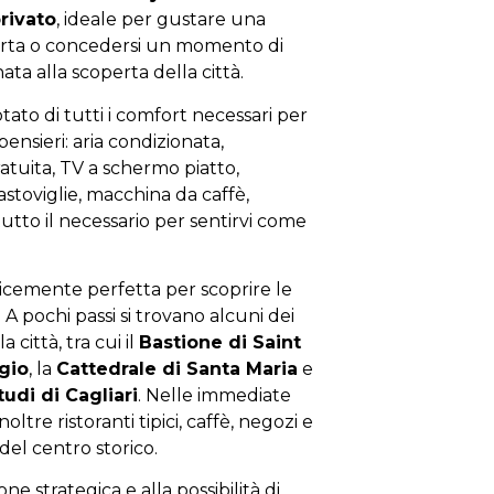
rivato
, ideale per gustare una
perta o concedersi un momento di
ta alla scoperta della città.
ato di tutti i comfort necessari per
nsieri: aria condizionata,
atuita, TV a schermo piatto,
vastoviglie, macchina da caffè,
 tutto il necessario per sentirvi come
icemente perfetta per scoprire le
. A pochi passi si trovano alcuni dei
a città, tra cui il
Bastione di Saint
gio
, la
Cattedrale di Santa Maria
e
tudi di Cagliari
. Nelle immediate
oltre ristoranti tipici, caffè, negozi e
 del centro storico.
one strategica e alla possibilità di