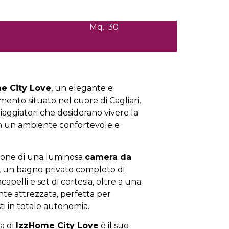
Mq.: 30
e City Love
, un elegante e
ento situato nel cuore di Cagliari,
iaggiatori che desiderano vivere la
in un ambiente confortevole e
pone di una luminosa
camera da
, un bagno privato completo di
capelli e set di cortesia, oltre a una
e attrezzata, perfetta per
sti in totale autonomia.
a di
IzzHome City Love
è il suo