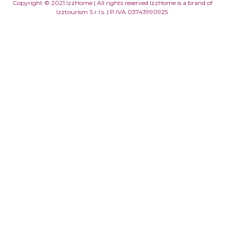
Copyright © 2021 IzzHome | All rights reserved IzzHome is a brand of
Izztourism S.r.l.s. | P.IVA 03743990925.