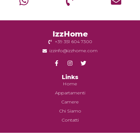
IzzHome
+39 351 604 7300
izzinfo@izzhome.com
Links
Home
Appartamenti
Camere
Chi Siamo
Contatti