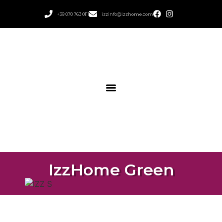
+39 070 763 0111
izzinfo@izzhome.com
IzzHome Green