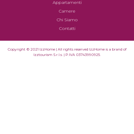
Appartamenti
Camere
Chi Siamo
Contatti
Copyright © 2021 IzzHome | All rights reserved IzzHome is a brand of
Izztourism S.r.l.s. | P.IVA 03743990925.