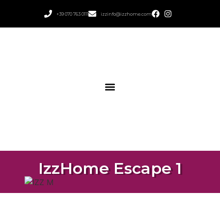
+39 070 763 0111
izzinfo@izzhome.com
IzzHome Escape 1