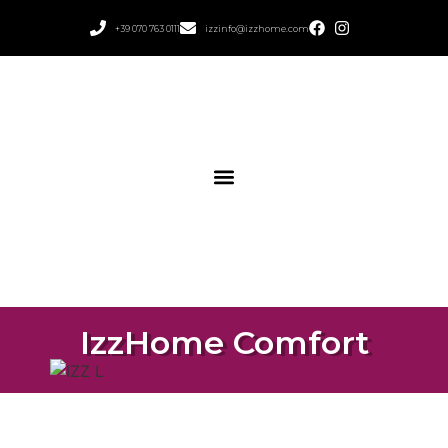
+39 070 763 0111
izzinfo@izzhome.com
IzzHome Comfort