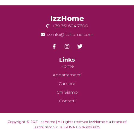
IzzHome
+39 351 604 7300
izzinfo@izzhome.com
Links
Home
Appartamenti
Camere
Chi Siamo
Contatti
Copyright © 2021 IzzHome | All rights reserved IzzHome is a brand of
Izztourism S.r.l.s. | P.IVA 03743990925.