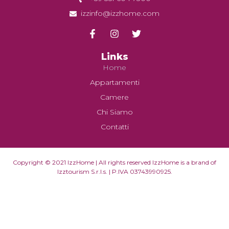
izzinfo@izzhome.com
Links
Home
Appartamenti
Camere
Chi Siamo
Contatti
Copyright © 2021 IzzHome | All rights reserved IzzHome is a brand of
Izztourism S.r.l.s. | P.IVA 03743990925.