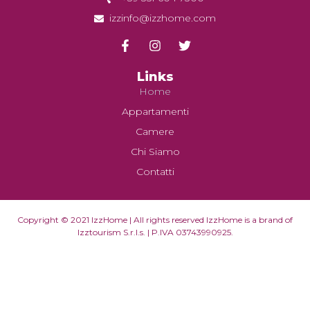
izzinfo@izzhome.com
Links
Home
Appartamenti
Camere
Chi Siamo
Contatti
Copyright © 2021 IzzHome | All rights reserved IzzHome is a brand of
Izztourism S.r.l.s. | P.IVA 03743990925.