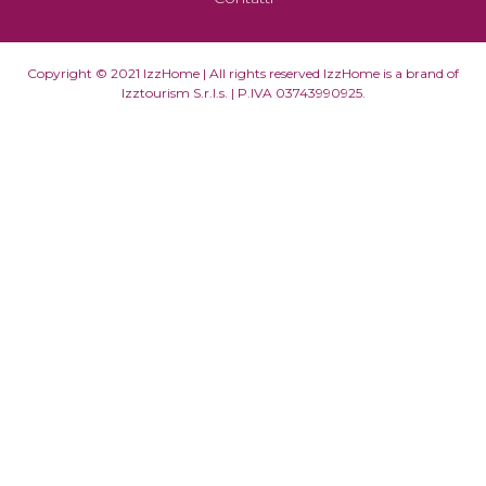
Copyright © 2021 IzzHome | All rights reserved IzzHome is a brand of
Izztourism S.r.l.s. | P.IVA 03743990925.