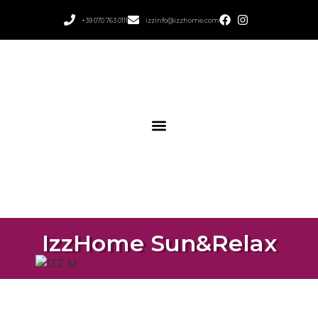
+39 070 763 0111
izzinfo@izzhome.com
IzzHome Sun&Relax