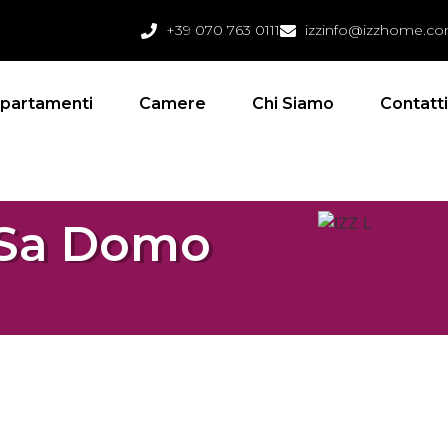
+39 070 763 0111
izzinfo@izzhome.c
partamenti
Camere
Chi Siamo
Contatt
 Sa Domo