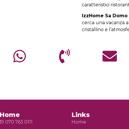
caratteristici ristora
IzzHome Sa Domo
cerca una vacanza au
cristallino e l’atmos
zHome
Links
39 070 763 0111
Home