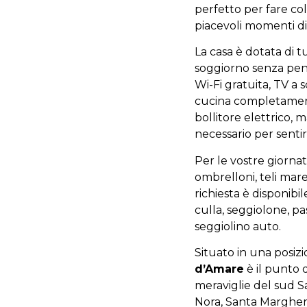
perfetto per fare col
piacevoli momenti di
La casa è dotata di t
soggiorno senza pens
Wi-Fi gratuita, TV a 
cucina completamen
bollitore elettrico, m
necessario per sentir
Per le vostre giorna
ombrelloni, teli mare
richiesta è disponib
culla, seggiolone, p
seggiolino auto.
Situato in una posizi
d’Amare
è il punto 
meraviglie del sud S
Nora, Santa Margheri