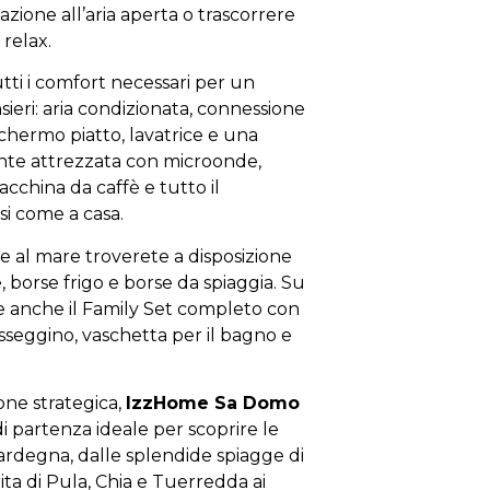
azione all’aria aperta o trascorrere
 relax.
utti i comfort necessari per un
ieri: aria condizionata, connessione
schermo piatto, lavatrice e una
te attrezzata con microonde,
acchina da caffè e tutto il
si come a casa.
te al mare troverete a disposizione
, borse frigo e borse da spiaggia. Su
ile anche il Family Set completo con
asseggino, vaschetta per il bagno e
one strategica,
IzzHome Sa Domo
di partenza ideale per scoprire le
ardegna, dalle splendide spiagge di
ta di Pula, Chia e Tuerredda ai