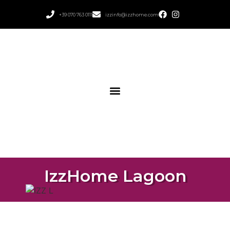
+39 070 763 0111
izzinfo@izzhome.com
IzzHome Lagoon