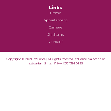
Links
Home
Appartamenti
Camere
Chi Siamo
Contatti
Copyright © 2021 IzzHome | All rights reserved IzzHome is a brand of
Izztourism S.r.l.s. | P.IVA 03743990925.