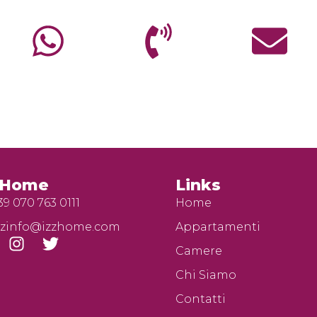
zHome
Links
39 070 763 0111
Home
zzinfo@izzhome.com
Appartamenti
Camere
Chi Siamo
Contatti