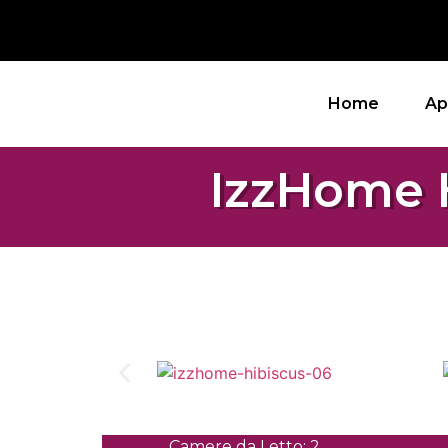
Home
Ap
IzzHome 
Camere da Letto: 2