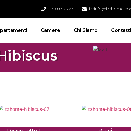
+39 070 763 0111
izzinfo@izzhome.c
partamenti
Camere
Chi Siamo
Contatt
Hibiscus
Divano Letto: 1
Bagni: 1