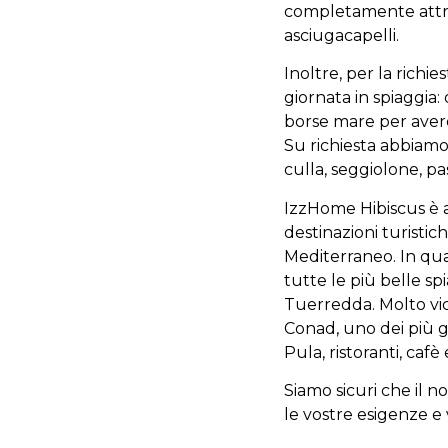
completamente attre
asciugacapelli.
Inoltre, per la richi
giornata in spiaggia:
borse mare per aver
Su richiesta abbiamo t
culla, seggiolone, pa
IzzHome Hibiscus è a
destinazioni turisti
Mediterraneo. In qu
tutte le più belle sp
Tuerredda. Molto vi
Conad, uno dei più gr
Pula, ristoranti, cafè
Siamo sicuri che il 
le vostre esigenze e 