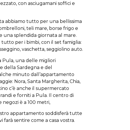
zzato, con asciugamani soffici e
esta abbiamo tutto per una bellissima
 ombrelloni, teli mare, borse frigo e
e una splendida giornata al mare.
utto per i bimbi, con il set famiglia:
sseggino, vaschetta, seggiolino auto.
 Pula, una delle migliori
che della Sardegna e del
alche minuto dall’appartamento
iaggie: Nora, Santa Margherita, Chia,
cino c’è anche il supermercato
andi e forniti a Pula. Il centro di
 e negozi è a 100 metri,
nostro appartamento soddisferà tutte
vi farà sentire come a casa vostra.