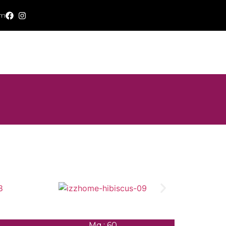
om
i
Mq.: 60