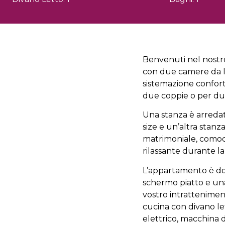
Benvenuti nel nost
con due camere da le
sistemazione confor
due coppie o per due
Una stanza è arreda
size e un’altra stanza
matrimoniale, comodo
rilassante durante la
L’appartamento è dot
schermo piatto e una
vostro intrattenimen
cucina con divano le
elettrico, macchina d