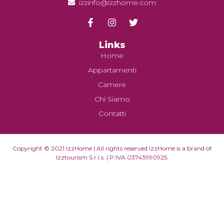
izzinfo@izzhome.com
Links
Home
Appartamenti
Camere
Chi Siamo
Contatti
Copyright © 2021 IzzHome | All rights reserved IzzHome is a brand of
Izztourism S.r.l.s. | P.IVA 03743990925.