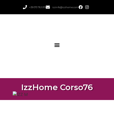
+39 070 763 0111
izzinfo@izzhome.com
IzzHome Corso76