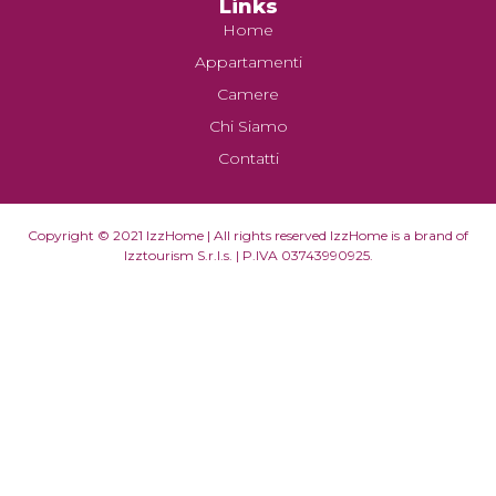
Links
Home
Appartamenti
Camere
Chi Siamo
Contatti
Copyright © 2021 IzzHome | All rights reserved IzzHome is a brand of
Izztourism S.r.l.s. | P.IVA 03743990925.