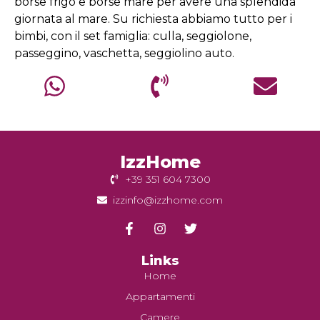
borse frigo e borse mare per avere una splendida
giornata al mare. Su richiesta abbiamo tutto per i
bimbi, con il set famiglia: culla, seggiolone,
passeggino, vaschetta, seggiolino auto.
IzzHome
+39 351 604 7300
izzinfo@izzhome.com
Links
Home
Appartamenti
Camere